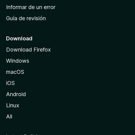
n
Informar de un error
i
Guía de revisión
c
i
o
Download
d
Download Firefox
e
Windows
M
o
macOS
z
iOS
i
l
Android
l
Linux
a
All