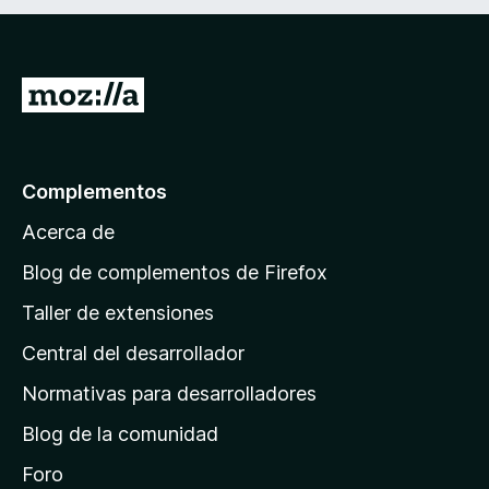
a
l
o
r
I
ó
r
c
a
o
n
l
Complementos
2
a
,
Acerca de
p
2
á
d
Blog de complementos de Firefox
e
g
Taller de extensiones
5
i
Central del desarrollador
n
a
Normativas para desarrolladores
d
Blog de la comunidad
e
i
Foro