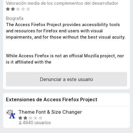
Valoración media de los complementos del desarrollador
e
S
n
e
Biografía
t
v
The Access Firefox Project provides accessibility tools
o
a
and resources for Firefox end users with visual
s
l
impairments, and for those without the best visual acuity.
o
p
r
a
ó
r
While Access Firefox is not an official Mozilla project, nor
c
is it affiliated with the
a
o
F
n
i
2
Denunciar a este usuario
r
,
2
e
d
f
Extensiones de Access Firefox Project
e
o
5
Theme Font & Size Changer
x
S
4940 usuarios
e
v