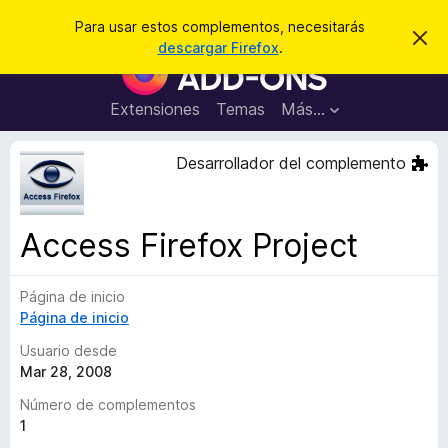
B
Iniciar sesión
Para usar estos complementos, necesitarás
I
u
descargar Firefox
.
g
B
s
n
u
o
c
r
s
Extensiones
Temas
Más...
a
a
c
r
r
e
a
Desarrollador del complemento
s
d
t
e
o
a
r
v
Access Firefox Project
i
d
s
e
o
Página de inicio
c
Página de inicio
o
m
Usuario desde
p
Mar 28, 2008
l
Número de complementos
e
1
m