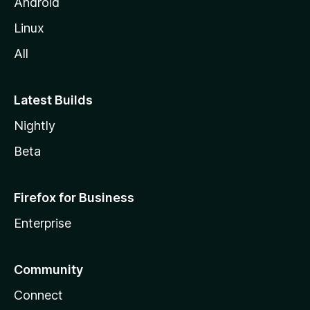
l
Android
l
Linux
a
All
Latest Builds
Nightly
Beta
Firefox for Business
Enterprise
Community
Connect