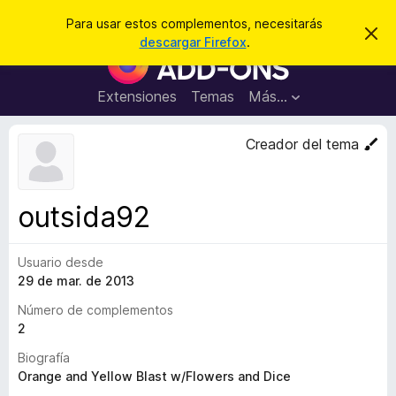
B
Iniciar sesión
Para usar estos complementos, necesitarás
I
u
descargar Firefox
.
g
B
s
n
u
o
c
r
s
Extensiones
Temas
Más...
a
a
c
r
r
e
a
Creador del tema
s
d
t
e
o
a
r
v
outsida92
i
d
s
e
o
Usuario desde
c
29 de mar. de 2013
o
m
Número de complementos
p
2
l
Biografía
e
Orange and Yellow Blast w/Flowers and Dice
m