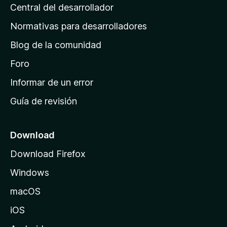
a
s
Central del desarrollador
n
c
i
a
Normativas para desarrolladores
o
d
n
Blog de la comunidad
e
e
i
Foro
s
n
Informar de un error
i
Guía de revisión
c
i
o
Download
d
Download Firefox
e
Windows
M
o
macOS
z
iOS
i