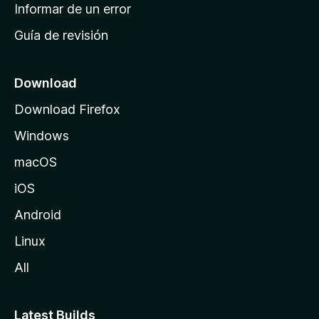
n
Informar de un error
i
Guía de revisión
c
i
o
Download
d
Download Firefox
e
Windows
M
o
macOS
z
iOS
i
l
Android
l
Linux
a
All
Latest Builds