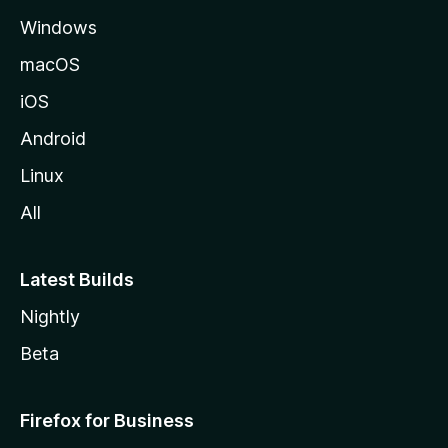
e
Windows
M
o
macOS
z
iOS
i
l
Android
l
Linux
a
All
Latest Builds
Nightly
Beta
Firefox for Business