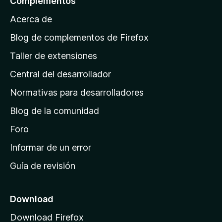
Complementos
e
y
a
a
s
v
Acerca de
c
p
a
i
á
l
Blog de complementos de Firefox
o
o
g
n
Taller de extensiones
r
e
i
a
s
Central del desarrollador
n
c
i
a
Normativas para desarrolladores
o
d
n
Blog de la comunidad
e
e
i
Foro
s
n
Informar de un error
i
Guía de revisión
c
i
o
Download
d
Download Firefox