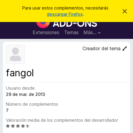
B
Iniciar sesión
Para usar estos complementos, necesitarás
I
u
descargar Firefox
.
g
B
s
n
u
o
c
r
s
Extensiones
Temas
Más...
a
a
c
r
r
e
a
Creador del tema
s
d
t
e
o
a
r
v
fangol
i
d
s
e
o
Usuario desde
c
29 de mar. de 2013
o
m
Número de complementos
p
7
l
Valoración media de los complementos del desarrollador
e
S
m
e