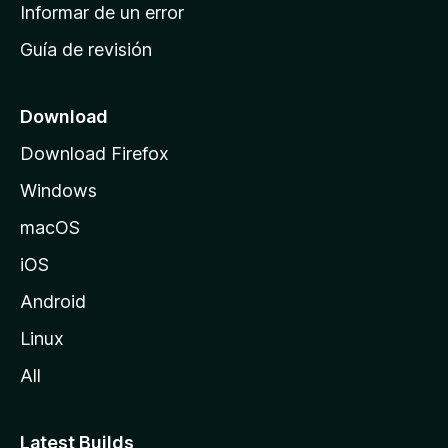
n
Informar de un error
i
Guía de revisión
c
i
o
Download
d
Download Firefox
e
Windows
M
o
macOS
z
iOS
i
l
Android
l
Linux
a
All
Latest Builds