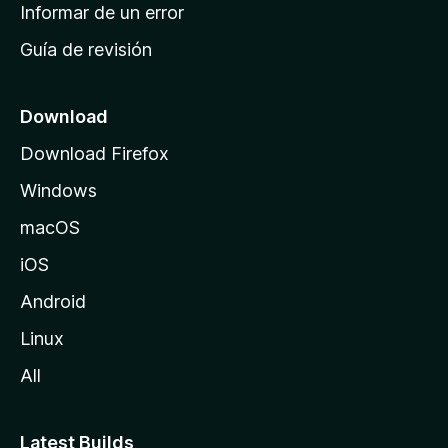
n
Informar de un error
i
Guía de revisión
c
i
o
Download
d
Download Firefox
e
Windows
M
o
macOS
z
iOS
i
l
Android
l
Linux
a
All
Latest Builds