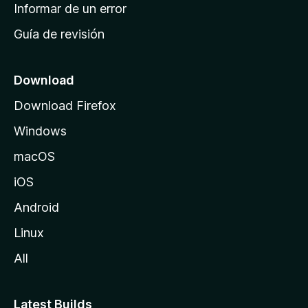
n
Informar de un error
i
Guía de revisión
c
i
o
Download
d
Download Firefox
e
Windows
M
o
macOS
z
iOS
i
l
Android
l
Linux
a
All
Latest Builds