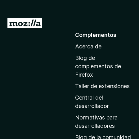
e
n
t
I
o
r
Complementos
s
a
p
Acerca de
l
a
a
r
Blog de
p
a
complementos de
F
á
Firefox
i
g
Taller de extensiones
r
i
e
n
Central del
f
a
desarrollador
o
d
x
Normativas para
e
desarrolladores
i
Blog de la comunidad