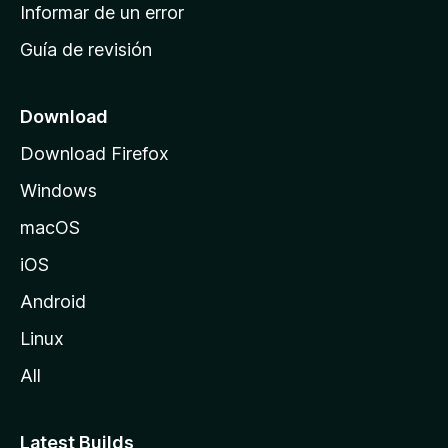
n
Informar de un error
i
Guía de revisión
c
i
o
Download
d
Download Firefox
e
Windows
M
o
macOS
z
iOS
i
l
Android
l
Linux
a
All
Latest Builds