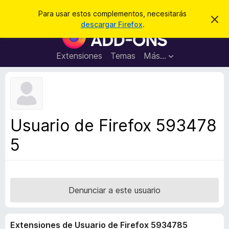
B
Iniciar sesión
Para usar estos complementos, necesitarás
I
u
descargar Firefox
.
g
B
s
n
u
o
c
r
s
Extensiones
Temas
Más...
a
a
c
r
r
e
a
s
d
t
e
o
a
r
v
Usuario de Firefox 593478
i
d
s
5
e
o
c
o
m
p
Denunciar a este usuario
l
e
Extensiones de Usuario de Firefox 5934785
m