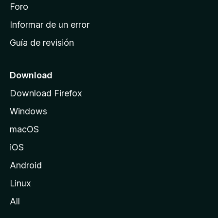
i
Foro
s
n
Informar de un error
i
Guía de revisión
c
i
o
Download
d
Download Firefox
e
Windows
M
o
macOS
z
iOS
i
l
Android
l
Linux
a
All