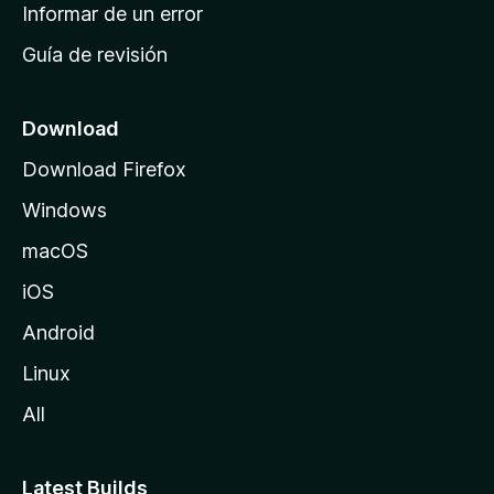
n
Informar de un error
i
Guía de revisión
c
i
o
Download
d
Download Firefox
e
Windows
M
o
macOS
z
iOS
i
l
Android
l
Linux
a
All
Latest Builds