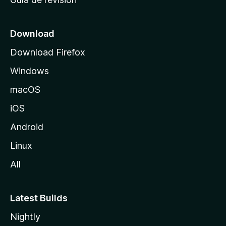
c
i
o
Download
d
Download Firefox
e
Windows
M
o
macOS
z
iOS
i
l
Android
l
Linux
a
All
Latest Builds
Nightly