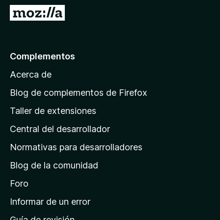
e
I
n
r
t
a
o
l
Complementos
s
a
p
Acerca de
p
a
á
r
Blog de complementos de Firefox
a
g
Taller de extensiones
F
i
i
Central del desarrollador
n
r
a
Normativas para desarrolladores
e
d
f
Blog de la comunidad
e
o
i
Foro
x
n
Informar de un error
i
Guía de revisión