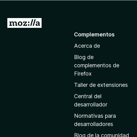
e
n
t
I
o
r
Complementos
s
a
p
Acerca de
l
a
a
r
Blog de
p
a
complementos de
F
á
Firefox
i
g
Taller de extensiones
r
i
e
n
Central del
f
a
desarrollador
o
d
x
Normativas para
e
desarrolladores
i
Blog de la comunidad