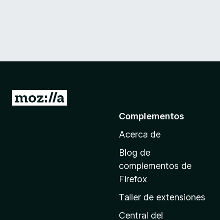
I
r
Complementos
a
Acerca de
l
a
Blog de
p
complementos de
á
Firefox
g
Taller de extensiones
i
n
Central del