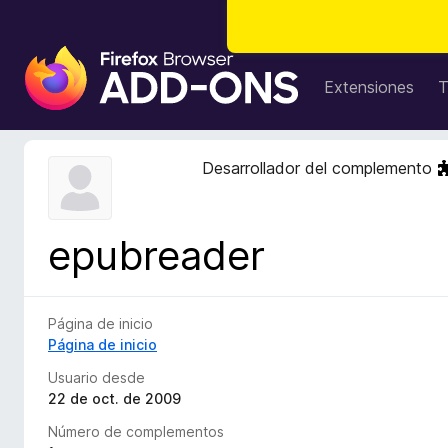
B
u
Extensiones
T
s
c
a
Desarrollador del complemento
d
o
r
epubreader
d
e
c
o
Página de inicio
m
Página de inicio
p
Usuario desde
l
22 de oct. de 2009
e
Número de complementos
m