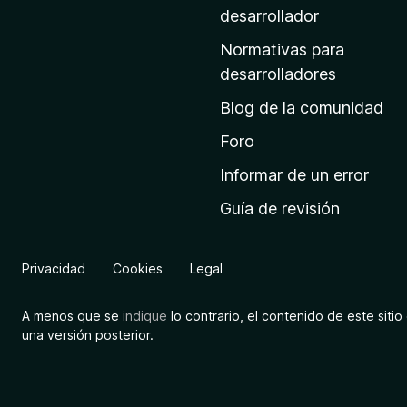
a
desarrollador
d
Normativas para
e
desarrolladores
i
Blog de la comunidad
n
i
Foro
c
Informar de un error
i
Guía de revisión
o
d
e
Privacidad
Cookies
Legal
M
o
A menos que se
indique
lo contrario, el contenido de este sitio 
z
una versión posterior.
i
l