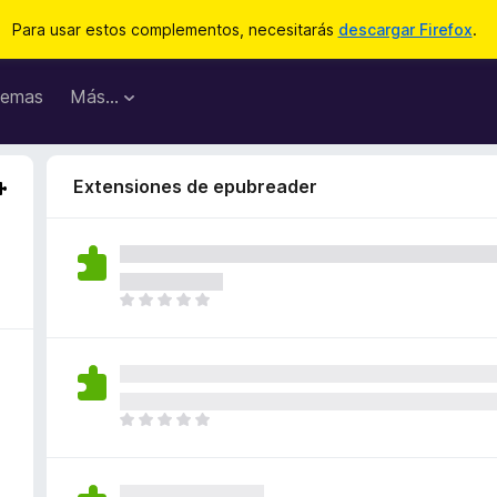
Para usar estos complementos, necesitarás
descargar Firefox
.
emas
Más...
Extensiones de epubreader
T
o
d
a
v
í
T
a
o
n
d
o
a