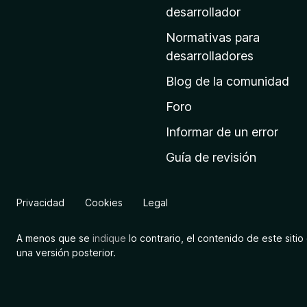
a
desarrollador
d
Normativas para
e
desarrolladores
i
Blog de la comunidad
n
i
Foro
c
Informar de un error
i
Guía de revisión
o
d
e
Privacidad
Cookies
Legal
M
o
A menos que se
indique
lo contrario, el contenido de este sitio 
z
una versión posterior.
i
l