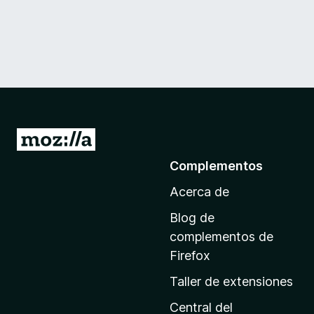
I
r
Complementos
a
Acerca de
l
a
Blog de
p
complementos de
á
Firefox
g
Taller de extensiones
i
n
Central del