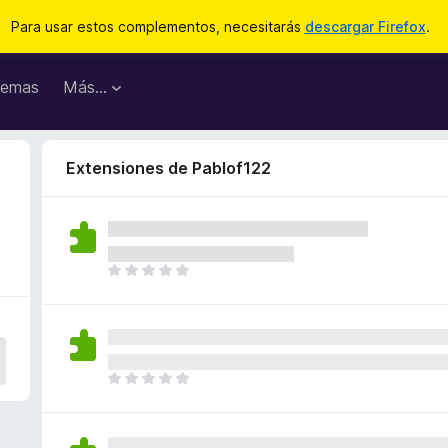
Para usar estos complementos, necesitarás
descargar Firefox
.
emas
Más...
Extensiones de Pablof122
T
o
d
a
v
í
T
a
o
n
d
o
a