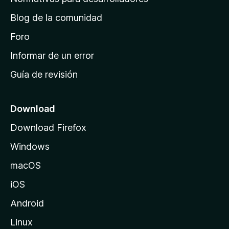
o
d
n
Blog de la comunidad
e
e
i
Foro
s
n
Informar de un error
i
Guía de revisión
c
i
o
Download
d
Download Firefox
e
Windows
M
o
macOS
z
iOS
i
l
Android
l
Linux