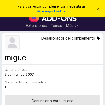
B
Iniciar sesión
Para usar estos complementos, necesitarás
I
u
descargar Firefox
.
g
B
s
n
u
o
c
r
s
Extensiones
Temas
Más...
a
a
c
r
r
e
a
Desarrollador del complemento
s
d
t
e
o
a
r
v
miguel
i
d
s
e
o
Usuario desde
c
5 de mar. de 2007
o
m
Número de complementos
p
1
l
e
Denunciar a este usuario
m