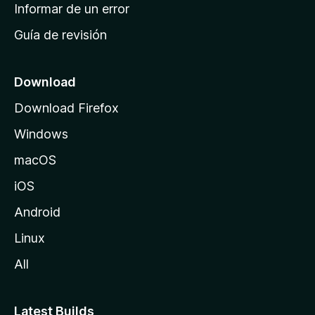
n
Informar de un error
i
Guía de revisión
c
i
o
Download
d
Download Firefox
e
Windows
M
o
macOS
z
iOS
i
l
Android
l
Linux
a
All
Latest Builds