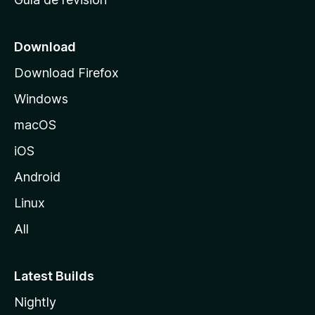
c
i
o
Download
d
Download Firefox
e
Windows
M
o
macOS
z
iOS
i
l
Android
l
Linux
a
All
Latest Builds
Nightly