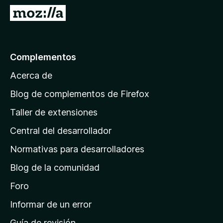
e
I
n
r
t
a
o
l
Complementos
s
a
p
Acerca de
p
a
á
r
Blog de complementos de Firefox
a
g
Taller de extensiones
F
i
i
Central del desarrollador
n
r
a
Normativas para desarrolladores
e
d
f
Blog de la comunidad
e
o
i
Foro
x
n
Informar de un error
i
Guía de revisión