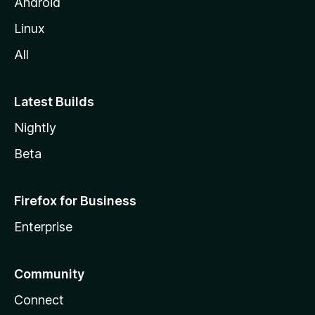
l
Android
l
Linux
a
All
Latest Builds
Nightly
Beta
Firefox for Business
Enterprise
Community
Connect