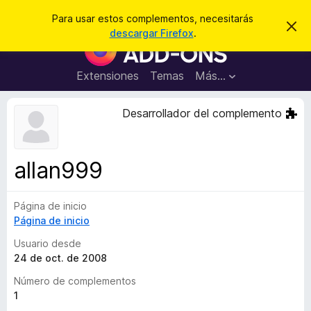
B
Iniciar sesión
Para usar estos complementos, necesitarás
I
u
descargar Firefox
.
g
B
s
n
u
o
c
r
s
Extensiones
Temas
Más...
a
a
c
r
r
e
a
Desarrollador del complemento
s
d
t
e
o
a
r
v
allan999
i
d
s
e
o
Página de inicio
c
Página de inicio
o
m
Usuario desde
p
24 de oct. de 2008
l
Número de complementos
e
1
m