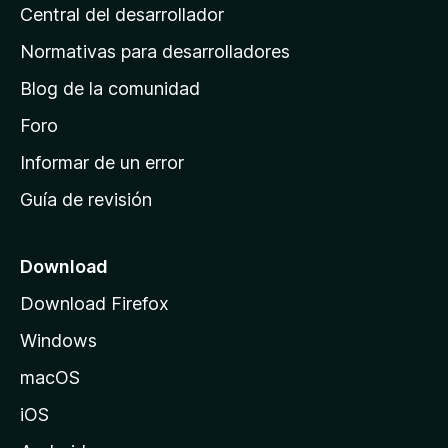
a
s
Central del desarrollador
n
c
i
a
Normativas para desarrolladores
o
d
n
Blog de la comunidad
e
e
i
Foro
s
n
Informar de un error
i
Guía de revisión
c
i
o
Download
d
Download Firefox
e
Windows
M
o
macOS
z
iOS
i