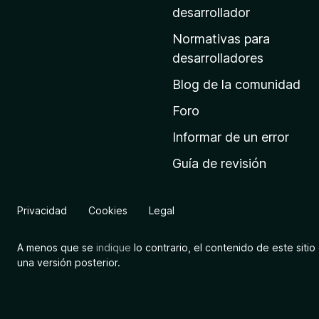
a
desarrollador
d
Normativas para
e
desarrolladores
i
Blog de la comunidad
n
i
Foro
c
Informar de un error
i
Guía de revisión
o
d
e
Privacidad
Cookies
Legal
M
o
A menos que se
indique
lo contrario, el contenido de este sitio 
z
una versión posterior.
i
l