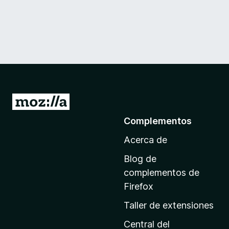
I
r
Complementos
a
Acerca de
l
a
Blog de
p
complementos de
á
Firefox
g
Taller de extensiones
i
n
Central del