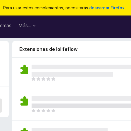
Para usar estos complementos, necesitarás
descargar Firefox
.
emas
Más...
Extensiones de lolifeflow
T
o
d
a
v
í
T
a
o
n
d
o
a