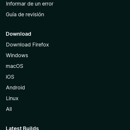
n
Informar de un error
i
Guía de revisión
c
i
o
Download
d
Download Firefox
e
Windows
M
o
macOS
z
iOS
i
l
Android
l
Linux
a
All
Latest Builds