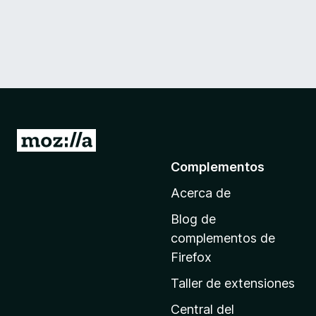
I
r
Complementos
a
Acerca de
l
a
Blog de
p
complementos de
á
Firefox
g
Taller de extensiones
i
n
Central del