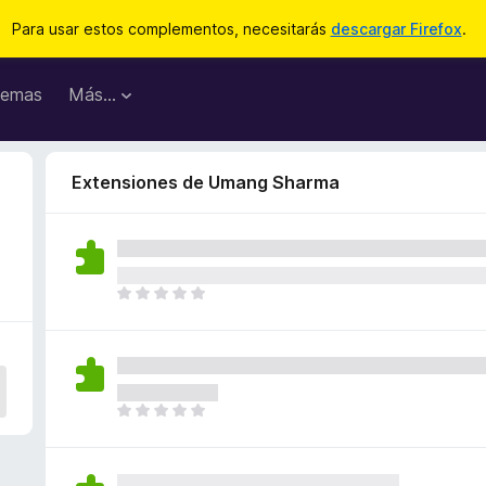
Para usar estos complementos, necesitarás
descargar Firefox
.
emas
Más...
Extensiones de Umang Sharma
T
o
d
a
v
í
T
a
o
n
d
o
a