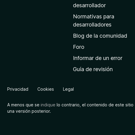
a
desarrollador
d
Normativas para
e
desarrolladores
i
Blog de la comunidad
n
i
Foro
c
Informar de un error
i
Guía de revisión
o
d
e
Privacidad
Cookies
Legal
M
o
A menos que se
indique
lo contrario, el contenido de este sitio 
z
una versión posterior.
i
l