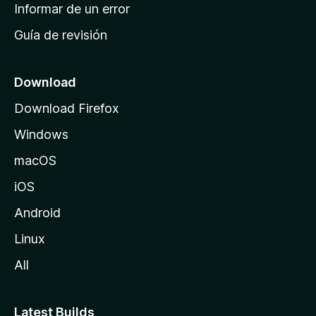
n
Informar de un error
i
Guía de revisión
c
i
o
Download
d
Download Firefox
e
Windows
M
o
macOS
z
iOS
i
l
Android
l
Linux
a
All
Latest Builds