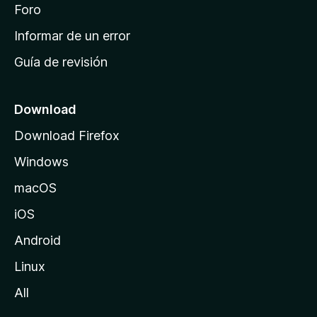
i
Foro
s
n
Informar de un error
i
Guía de revisión
c
i
o
Download
d
Download Firefox
e
Windows
M
o
macOS
z
iOS
i
l
Android
l
Linux
a
All