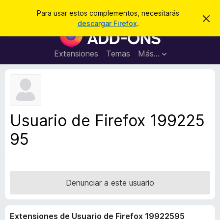
B
Iniciar sesión
Para usar estos complementos, necesitarás
I
u
descargar Firefox
.
g
B
s
n
u
o
c
r
s
Extensiones
Temas
Más...
a
a
c
r
r
e
a
s
d
t
e
o
a
r
v
Usuario de Firefox 199225
i
d
s
95
e
o
c
o
m
p
Denunciar a este usuario
l
e
Extensiones de Usuario de Firefox 19922595
m