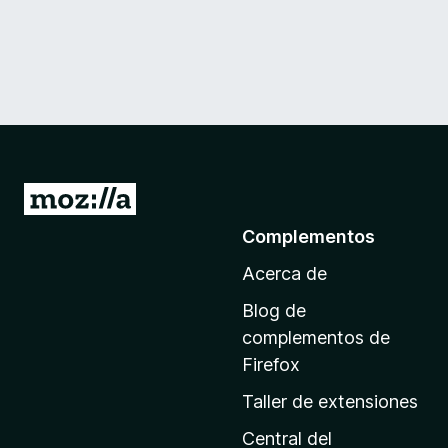
I
r
Complementos
a
Acerca de
l
a
Blog de
p
complementos de
á
Firefox
g
Taller de extensiones
i
n
Central del