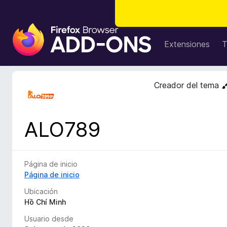
B
u
Extensiones
T
s
c
a
Creador del tema
d
o
r
ALO789
d
e
c
o
Página de inicio
m
Página de inicio
p
Ubicación
l
Hồ Chí Minh
e
Usuario desde
m