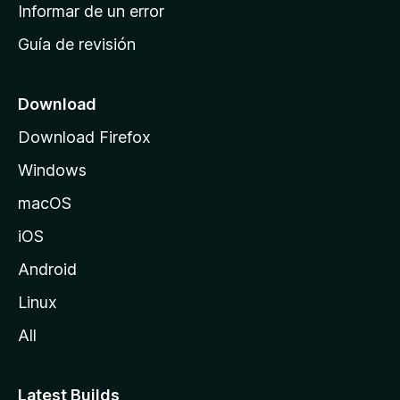
n
Informar de un error
i
Guía de revisión
c
i
o
Download
d
Download Firefox
e
Windows
M
o
macOS
z
iOS
i
l
Android
l
Linux
a
All
Latest Builds