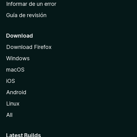
n
Informar de un error
i
Guía de revisión
c
i
o
Download
d
Download Firefox
e
Windows
M
o
macOS
z
iOS
i
l
Android
l
Linux
a
All
Latest Builds