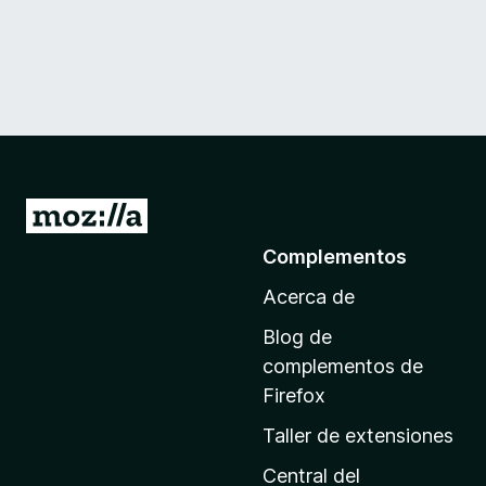
I
r
Complementos
a
Acerca de
l
a
Blog de
p
complementos de
á
Firefox
g
Taller de extensiones
i
n
Central del