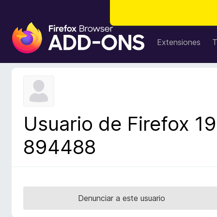
B
u
Extensiones
T
s
c
a
d
o
r
Usuario de Firefox 19
d
e
894488
c
o
m
p
l
Denunciar a este usuario
e
m