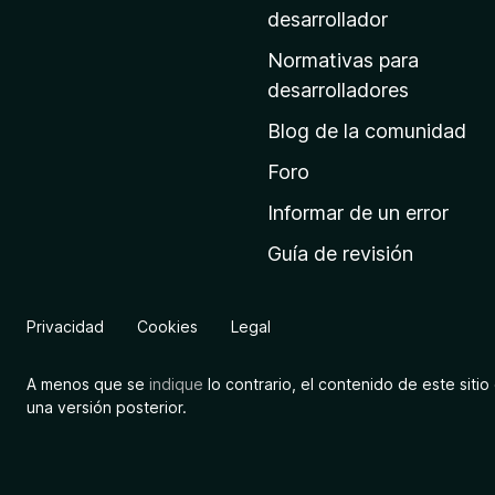
a
desarrollador
d
Normativas para
e
desarrolladores
i
Blog de la comunidad
n
i
Foro
c
Informar de un error
i
Guía de revisión
o
d
e
Privacidad
Cookies
Legal
M
o
A menos que se
indique
lo contrario, el contenido de este sitio 
z
una versión posterior.
i
l