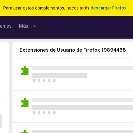
Para usar estos complementos, necesitarás
descargar Firefox
.
emas
Más...
Extensiones de Usuario de Firefox 19894488
T
o
d
a
v
í
T
a
o
n
d
o
a