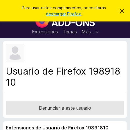
B
Iniciar sesión
Para usar estos complementos, necesitarás
I
u
descargar Firefox
.
g
B
s
n
u
o
c
r
s
Extensiones
Temas
Más...
a
a
c
r
r
e
a
s
d
t
e
o
a
r
v
Usuario de Firefox 198918
i
d
s
10
e
o
c
o
m
p
Denunciar a este usuario
l
e
Extensiones de Usuario de Firefox 19891810
m