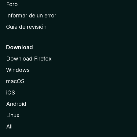
i
Foro
s
n
Informar de un error
i
Guía de revisión
c
i
o
Download
d
Download Firefox
e
Windows
M
o
macOS
z
iOS
i
l
Android
l
Linux
a
All