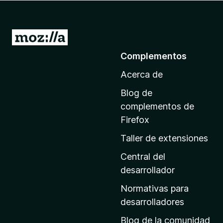
e
n
t
I
o
r
Complementos
s
a
p
Acerca de
l
a
a
r
Blog de
p
a
complementos de
F
á
Firefox
i
g
Taller de extensiones
r
i
e
n
Central del
f
a
desarrollador
o
d
x
Normativas para
e
desarrolladores
i
Blog de la comunidad