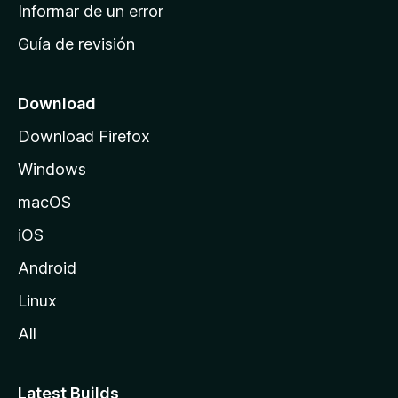
n
Informar de un error
i
Guía de revisión
c
i
o
Download
d
Download Firefox
e
Windows
M
o
macOS
z
iOS
i
l
Android
l
Linux
a
All
Latest Builds