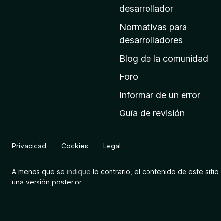
a
desarrollador
d
Normativas para
e
desarrolladores
i
Blog de la comunidad
n
i
Foro
c
Informar de un error
i
Guía de revisión
o
d
e
Privacidad
Cookies
Legal
M
o
A menos que se
indique
lo contrario, el contenido de este sitio 
z
una versión posterior.
i
l