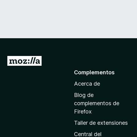
I
r
Complementos
a
Acerca de
l
a
Blog de
p
complementos de
á
Firefox
g
Taller de extensiones
i
n
Central del