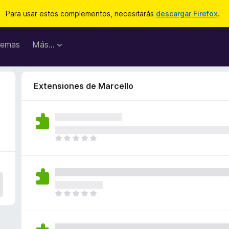
Para usar estos complementos, necesitarás
descargar Firefox
.
emas
Más...
Extensiones de Marcello
T
o
d
a
v
í
T
a
o
n
d
o
a