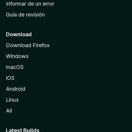
n
Informar de un error
i
Guía de revisión
c
i
o
Download
d
Download Firefox
e
Windows
M
o
macOS
z
iOS
i
l
Android
l
Linux
a
All
Latest Builds