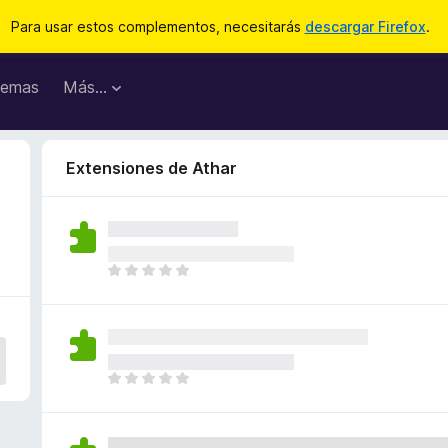
Para usar estos complementos, necesitarás
descargar Firefox
.
emas
Más...
Extensiones de Athar
T
o
d
a
v
í
T
a
o
n
d
o
a