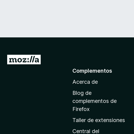
I
r
Complementos
a
Acerca de
l
a
Blog de
p
complementos de
á
Firefox
g
Taller de extensiones
i
n
Central del