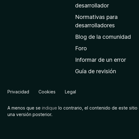
a
desarrollador
d
Normativas para
e
desarrolladores
i
Blog de la comunidad
n
i
Foro
c
Informar de un error
i
Guía de revisión
o
d
e
Privacidad
Cookies
Legal
M
o
A menos que se
indique
lo contrario, el contenido de este sitio 
z
una versión posterior.
i
l