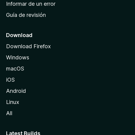
n
Informar de un error
i
Guía de revisión
c
i
o
Download
d
Download Firefox
e
Windows
M
o
macOS
z
iOS
i
l
Android
l
Linux
a
All
Latest Builds