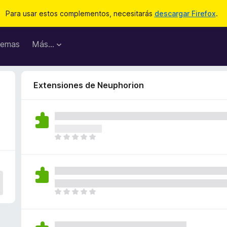
Para usar estos complementos, necesitarás
descargar Firefox
.
emas
Más...
Extensiones de Neuphorion
T
o
d
a
v
í
T
a
o
n
d
o
a