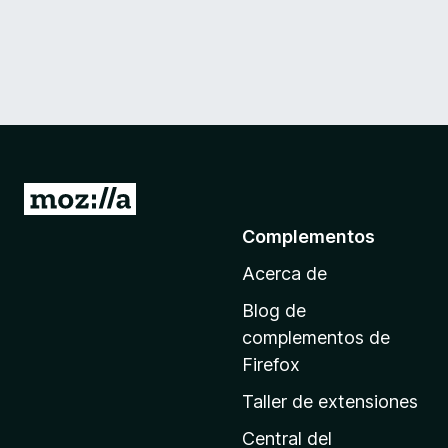
I
r
Complementos
a
Acerca de
l
a
Blog de
p
complementos de
á
Firefox
g
Taller de extensiones
i
n
Central del