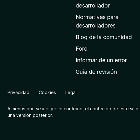
a
desarrollador
d
Normativas para
e
desarrolladores
i
Blog de la comunidad
n
i
Foro
c
Informar de un error
i
Guía de revisión
o
d
e
Privacidad
Cookies
Legal
M
o
A menos que se
indique
lo contrario, el contenido de este sitio 
z
una versión posterior.
i
l