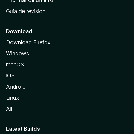
Informar de un error
i
Guía de revisión
c
i
o
Download
d
Download Firefox
e
Windows
M
o
macOS
z
iOS
i
l
Android
l
Linux
a
All
Latest Builds