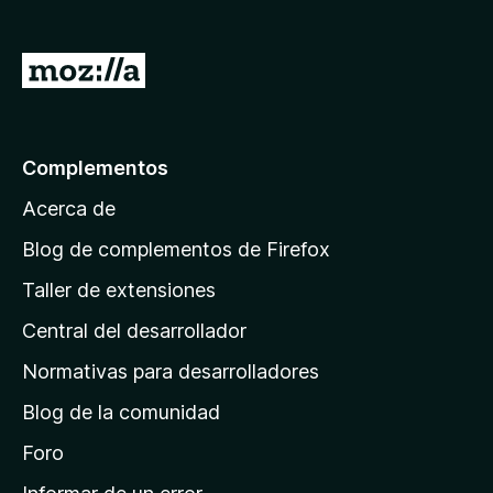
e
n
I
t
r
o
a
s
p
l
Complementos
a
a
r
Acerca de
p
a
á
Blog de complementos de Firefox
F
g
i
Taller de extensiones
i
r
Central del desarrollador
n
e
a
f
Normativas para desarrolladores
o
d
Blog de la comunidad
x
e
i
Foro
n