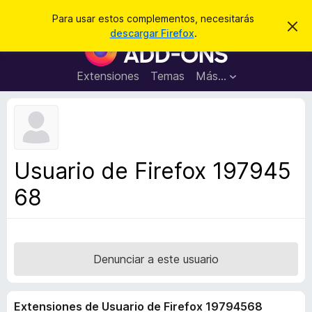
B
Iniciar sesión
Para usar estos complementos, necesitarás
I
u
descargar Firefox
.
g
B
s
n
u
o
c
r
s
Extensiones
Temas
Más...
a
a
c
r
r
e
a
s
d
t
e
o
a
r
v
Usuario de Firefox 197945
i
d
s
68
e
o
c
o
m
p
Denunciar a este usuario
l
e
Extensiones de Usuario de Firefox 19794568
m