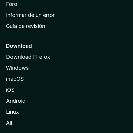
i
Foro
s
n
Informar de un error
i
Guía de revisión
c
i
o
Download
d
Download Firefox
e
Windows
M
o
macOS
z
iOS
i
l
Android
l
Linux
a
All