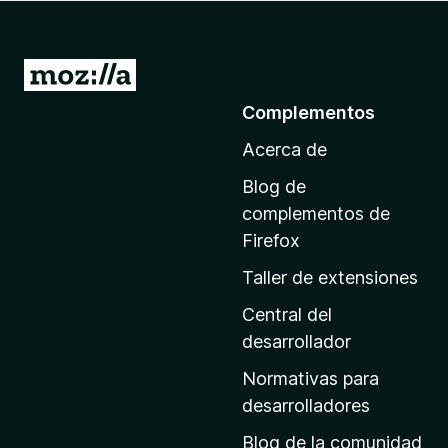
e
n
t
I
o
r
Complementos
s
a
p
Acerca de
l
a
a
r
Blog de
p
a
complementos de
F
á
Firefox
i
g
Taller de extensiones
r
i
e
n
Central del
f
a
desarrollador
o
d
x
Normativas para
e
desarrolladores
i
Blog de la comunidad