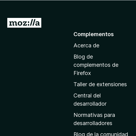
e
n
t
I
o
r
Complementos
s
a
p
Acerca de
l
a
a
r
Blog de
p
a
complementos de
F
á
Firefox
i
g
Taller de extensiones
r
i
e
n
Central del
f
a
desarrollador
o
d
x
Normativas para
e
desarrolladores
i
Blog de la comunidad