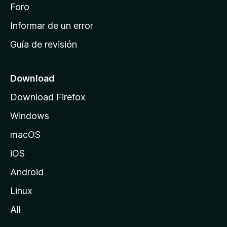
i
Foro
s
n
Informar de un error
i
Guía de revisión
c
i
o
Download
d
Download Firefox
e
Windows
M
o
macOS
z
iOS
i
l
Android
l
Linux
a
All