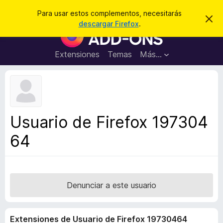
B
Iniciar sesión
Para usar estos complementos, necesitarás
I
u
descargar Firefox
.
g
B
s
n
u
o
c
r
s
Extensiones
Temas
Más...
a
a
c
r
r
e
a
s
d
t
e
o
a
r
v
Usuario de Firefox 197304
i
d
s
64
e
o
c
o
m
p
Denunciar a este usuario
l
e
Extensiones de Usuario de Firefox 19730464
m