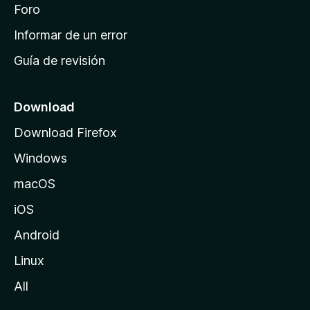
i
Foro
s
n
Informar de un error
i
Guía de revisión
c
i
o
Download
d
Download Firefox
e
Windows
M
o
macOS
z
iOS
i
l
Android
l
Linux
a
All