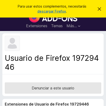
B
Iniciar sesión
Para usar estos complementos, necesitarás
I
u
descargar Firefox
.
g
B
s
n
u
o
c
r
s
Extensiones
Temas
Más...
a
a
c
r
r
e
a
s
d
t
e
o
a
r
v
Usuario de Firefox 197294
i
d
s
46
e
o
c
o
m
p
Denunciar a este usuario
l
e
Extensiones de Usuario de Firefox 19729446
m