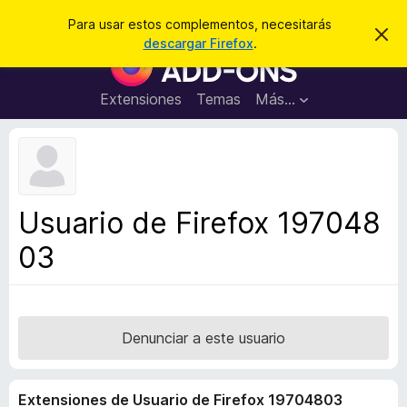
B
Iniciar sesión
Para usar estos complementos, necesitarás
I
u
descargar Firefox
.
g
B
s
n
u
o
c
r
s
Extensiones
Temas
Más...
a
a
c
r
r
e
a
s
d
t
e
o
a
r
v
Usuario de Firefox 197048
i
d
s
03
e
o
c
o
m
p
Denunciar a este usuario
l
e
Extensiones de Usuario de Firefox 19704803
m