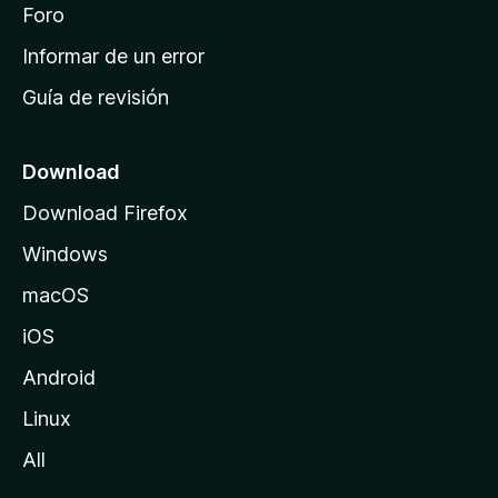
i
Foro
s
n
Informar de un error
i
Guía de revisión
c
i
o
Download
d
Download Firefox
e
Windows
M
o
macOS
z
iOS
i
l
Android
l
Linux
a
All