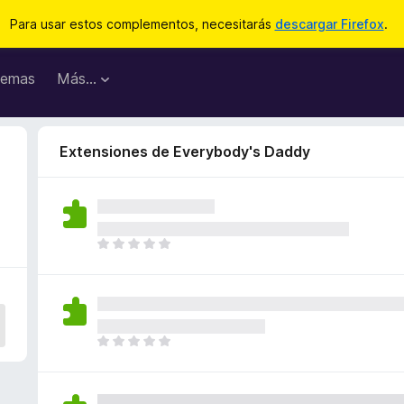
Para usar estos complementos, necesitarás
descargar Firefox
.
emas
Más...
Extensiones de Everybody's Daddy
T
o
d
a
v
í
T
a
o
n
d
o
a