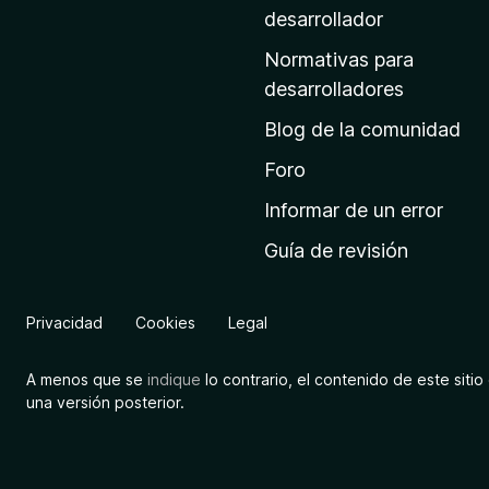
a
desarrollador
d
Normativas para
e
desarrolladores
i
Blog de la comunidad
n
i
Foro
c
Informar de un error
i
Guía de revisión
o
d
e
Privacidad
Cookies
Legal
M
o
A menos que se
indique
lo contrario, el contenido de este sitio 
z
una versión posterior.
i
l