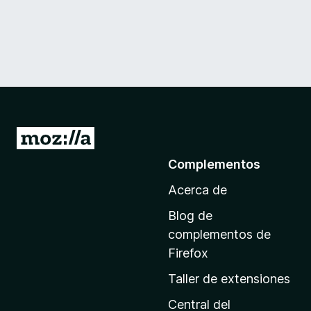
I
r
Complementos
a
Acerca de
l
a
Blog de
p
complementos de
á
Firefox
g
Taller de extensiones
i
n
Central del