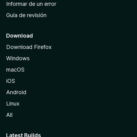
n
Informar de un error
i
Guía de revisión
c
i
o
Download
d
Download Firefox
e
Windows
M
o
macOS
z
iOS
i
l
Android
l
Linux
a
All
Latest Builds