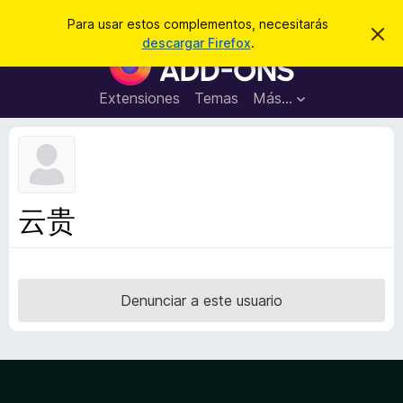
B
Iniciar sesión
Para usar estos complementos, necesitarás
I
u
descargar Firefox
.
g
B
s
n
u
o
c
r
s
Extensiones
Temas
Más...
a
a
c
r
r
e
a
s
d
t
e
o
a
r
v
云贵
i
d
s
e
o
c
o
Denunciar a este usuario
m
p
l
e
m