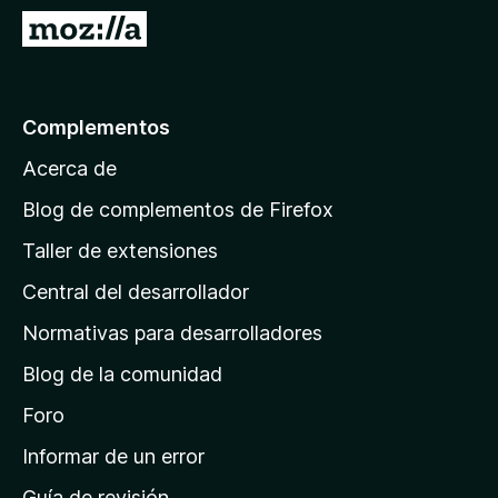
e
I
n
r
t
a
o
l
Complementos
s
a
p
Acerca de
p
a
á
r
Blog de complementos de Firefox
a
g
Taller de extensiones
F
i
i
Central del desarrollador
n
r
a
Normativas para desarrolladores
e
d
f
Blog de la comunidad
e
o
i
Foro
x
n
Informar de un error
i
Guía de revisión