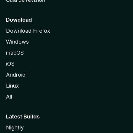
c
i
o
Download
d
Download Firefox
e
Windows
M
o
macOS
z
iOS
i
l
Android
l
Linux
a
All
Latest Builds
Nightly