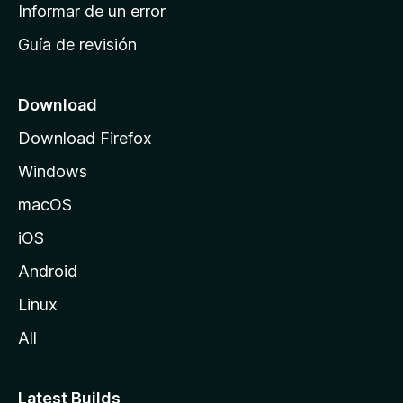
n
Informar de un error
i
Guía de revisión
c
i
o
Download
d
Download Firefox
e
Windows
M
o
macOS
z
iOS
i
l
Android
l
Linux
a
All
Latest Builds