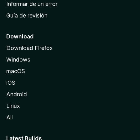
n
Informar de un error
i
Guía de revisión
c
i
o
Download
d
Download Firefox
e
Windows
M
o
macOS
z
iOS
i
l
Android
l
Linux
a
All
Latest Builds