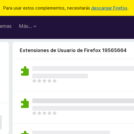
Para usar estos complementos, necesitarás
descargar Firefox
.
emas
Más...
Extensiones de Usuario de Firefox 19565664
T
o
d
a
v
í
T
a
o
n
d
o
a