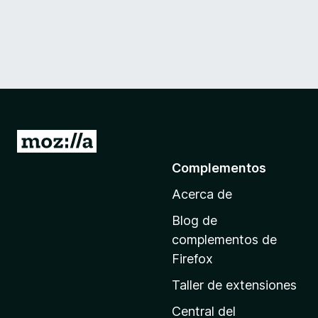
I
r
Complementos
a
Acerca de
l
a
Blog de
p
complementos de
á
Firefox
g
Taller de extensiones
i
n
Central del