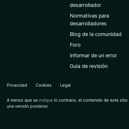
a
desarrollador
d
Normativas para
e
desarrolladores
i
Blog de la comunidad
n
i
Foro
c
Informar de un error
i
Guía de revisión
o
d
e
Privacidad
Cookies
Legal
M
o
A menos que se
indique
lo contrario, el contenido de este sitio 
z
una versión posterior.
i
l