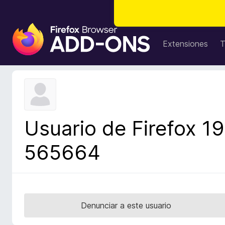
B
u
Extensiones
T
s
c
a
d
o
r
Usuario de Firefox 19
d
e
565664
c
o
m
p
l
Denunciar a este usuario
e
m