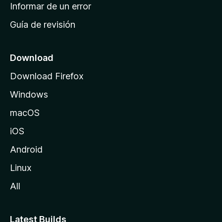
n
Informar de un error
i
Guía de revisión
c
i
o
Download
d
Download Firefox
e
Windows
M
o
macOS
z
iOS
i
l
Android
l
Linux
a
All
Latest Builds